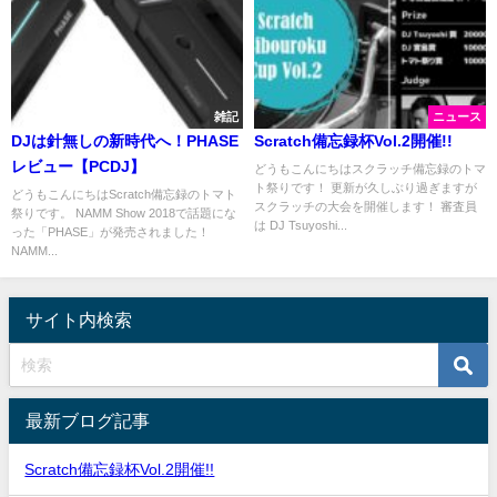
雑記
ニュース
DJは針無しの新時代へ！PHASE
Scratch備忘録杯Vol.2開催!!
レビュー【PCDJ】
どうもこんにちはスクラッチ備忘録のトマ
ト祭りです！ 更新が久しぶり過ぎますが
どうもこんにちはScratch備忘録のトマト
スクラッチの大会を開催します！ 審査員
祭りです。 NAMM Show 2018で話題にな
は DJ Tsuyoshi...
った「PHASE」が発売されました！
NAMM...
サイト内検索
最新ブログ記事
Scratch備忘録杯Vol.2開催!!