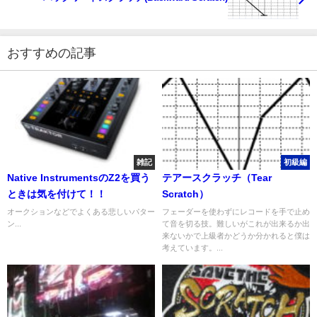
おすすめの記事
雑記
初級編
Native InstrumentsのZ2を買う
テアースクラッチ（Tear
ときは気を付けて！！
Scratch）
オークションなどでよくある悲しいパター
フェーダーを使わずにレコードを手で止め
ン...
て音を切る技。難しいがこれが出来るか出
来ないかで上級者かどうか分かれると僕は
考えています。...