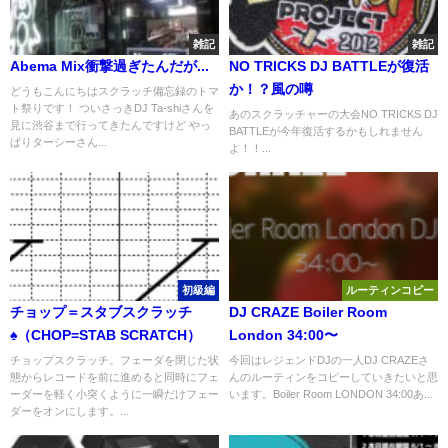
雑記
雑記
Abema Mix衝撃過ぎたんだが...
NO TRICKS DJ BATTLEが復活
か！？風の噂
どうもこんにちはスクラッチ備忘録のトマ
ト祭りです！ ついさっきDJ Ta-shiさんを
あのスクラッチャーの大会NO TRICKS DJ
見に渋谷まで行ってきたんですけど やっ
BATTLEが今年復活するかもしれません
ぱりターシーさん...
よ！！...
初級編
ルーティンコピー
チョップ＝スタブスクラッチ
DJ CRAZE Boiler Room
♠（CHOP=STAB SCRATCH）
London 34:00〜
チョップスクラッチ。フェーダを閉じた状
今回はレジェンドDJの一人DJ CRAZEさ
態からレコードを前に進めると同時にフェ
んのルーティンをコピーしていきたいと思
ーダーを軽く小突くように一瞬だけフェー
います。Boiler Room LONDON 34:00あ...
ダーをオンにします。...