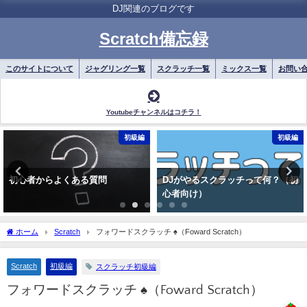
DJ関連のブログです
Scratch備忘録
このサイトについて
ジャグリング一覧
スクラッチ一覧
ミックス一覧
お問い
Youtubeチャンネルはコチラ！
初級編
初級編
初心者からよくある質問
DJがやるスクラッチって何？（初
心者向け）
ホーム
Scratch
フォワードスクラッチ ♠（Foward Scratch）
Scratch
初級編
スクラッチ初級編
フォワードスクラッチ ♠（Foward Scratch）