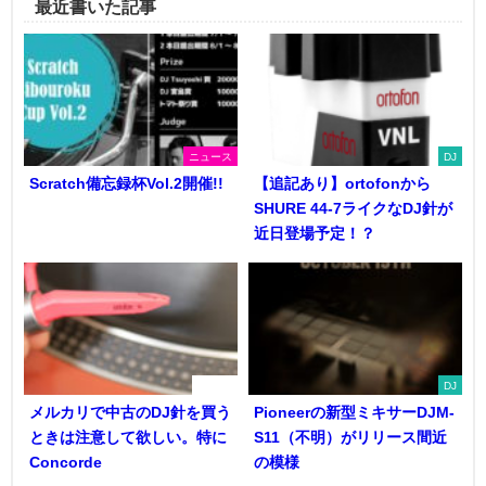
最近書いた記事
ニュース
DJ
Scratch備忘録杯Vol.2開催!!
【追記あり】ortofonから
SHURE 44-7ライクなDJ針が
近日登場予定！？
DJ機器
DJ
メルカリで中古のDJ針を買う
Pioneerの新型ミキサーDJM-
ときは注意して欲しい。特に
S11（不明）がリリース間近
Concorde
の模様