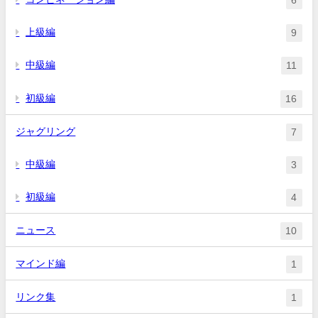
6
上級編
9
中級編
11
初級編
16
ジャグリング
7
中級編
3
初級編
4
ニュース
10
マインド編
1
リンク集
1