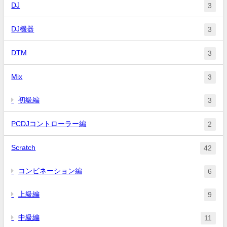
DJ
3
DJ機器
3
DTM
3
Mix
3
初級編
3
PCDJコントローラー編
2
Scratch
42
コンビネーション編
6
上級編
9
中級編
11