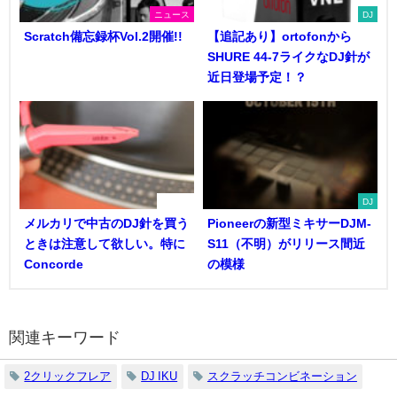
ニュース
DJ
Scratch備忘録杯Vol.2開催!!
【追記あり】ortofonから
SHURE 44-7ライクなDJ針が
近日登場予定！？
DJ機器
DJ
メルカリで中古のDJ針を買う
Pioneerの新型ミキサーDJM-
ときは注意して欲しい。特に
S11（不明）がリリース間近
Concorde
の模様
関連キーワード
2クリックフレア
DJ IKU
スクラッチコンビネーション