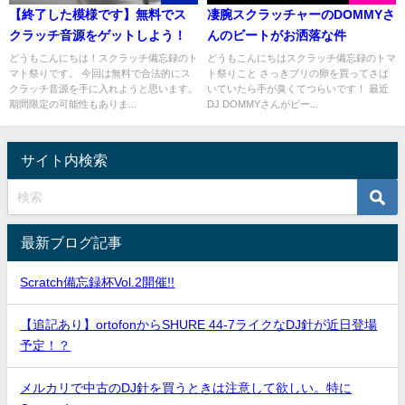
【終了した模様です】無料でス
凄腕スクラッチャーのDOMMYさ
クラッチ音源をゲットしよう！
んのビートがお洒落な件
どうもこんにちは！スクラッチ備忘録のト
どうもこんにちはスクラッチ備忘録のトマ
マト祭りです。 今回は無料で合法的にス
ト祭りこと さっきブリの卵を買ってさば
クラッチ音源を手に入れようと思います。
いていたら手が臭くてつらいです！ 最近
期間限定の可能性もありま...
DJ DOMMYさんがビー...
サイト内検索
最新ブログ記事
Scratch備忘録杯Vol.2開催!!
【追記あり】ortofonからSHURE 44-7ライクなDJ針が近日登場
予定！？
メルカリで中古のDJ針を買うときは注意して欲しい。特に