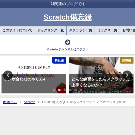
DJ関連のブログです
Scratch備忘録
このサイトについて
ジャグリング一覧
スクラッチ一覧
ミックス一覧
お問い
Youtubeチャンネルはコチラ！
初級編
知識編
テンポ合わせのやり方♠
どんな練習をしたらスクラッチが
上手くなるのか？
ホーム
Scratch
DJ IKUさんがよくやるスクラッチコンビネーションのやり
方