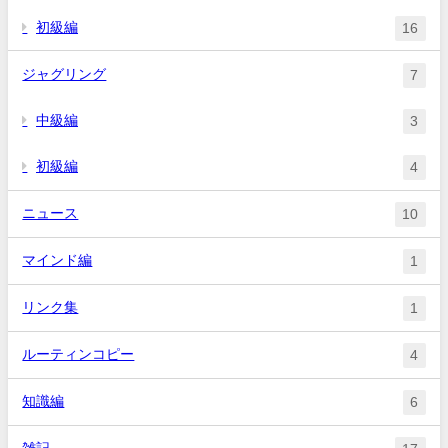
初級編
16
ジャグリング
7
中級編
3
初級編
4
ニュース
10
マインド編
1
リンク集
1
ルーティンコピー
4
知識編
6