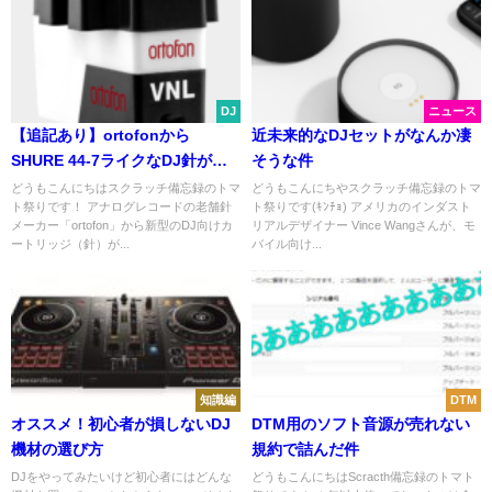
DJ
ニュース
【追記あり】ortofonから
近未来的なDJセットがなんか凄
SHURE 44-7ライクなDJ針が近
そうな件
日登場予定！？
どうもこんにちはスクラッチ備忘録のトマ
どうもこんにちやスクラッチ備忘録のトマ
ト祭りです！ アナログレコードの老舗針
ト祭りです(ｷﾝﾁｮ) アメリカのインダスト
メーカー「ortofon」から新型のDJ向けカ
リアルデザイナー Vince Wangさんが、モ
ートリッジ（針）が...
バイル向け...
知識編
DTM
オススメ！初心者が損しないDJ
DTM用のソフト音源が売れない
機材の選び方
規約で詰んだ件
DJをやってみたいけど初心者にはどんな
どうもこんにちはScracth備忘録のトマト