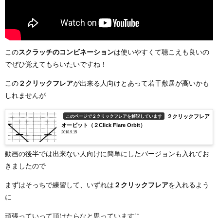
この
スクラッチのコンビネーション
は使いやすくて聴こえも良いの
でぜひ覚えてもらいたいですね！
この
２クリックフレア
が出来る人向けとあって若干敷居が高いかも
しれませんが
２クリックフレア
このページで２クリックフレアを解説しています
オービット（２Click Flare Orbit）
2018.9.15
動画の後半では出来ない人向けに簡単にしたバージョンも入れてお
きましたので
まずはそっちで練習して、いずれは
２クリックフレア
を入れるよう
に
頑張っていって頂けたらなと思っています^^