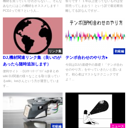
機材を買っていいかわからない...。そんな
祭りです！ １年以上使ってないものは全
あなたにはこの機材をオススメします！
部売ってしまおう！ という訳で最近断捨
PCDJって何？という人...
離してる訳なんですが...
リンク集
初級編
DJ,機材関連リンク集（良いのが
テンポ合わせのやり方♠
あったら随時追加します）
今回はDJの基礎中の基礎！「テンポ合わ
せのやり方」をやっていきたいと思いま
便利サイト ・DJ/ﾀｰﾝﾃｰﾌﾞﾘｽﾞﾑ@まとめ
す。初心者はマストなテクニックです
wiki DJ関連の様々なことを取り扱ってい
よ！...
るwiki。keiさんという方が運営していま
す...
初級編
ニュース