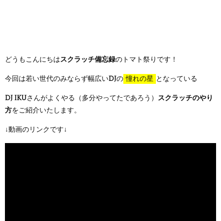
どうもこんにちは
スクラッチ備忘録
のトマト祭りです！
今回は若い世代のみならず幅広い
DJ
の
憧れの星
となっている
DJ IKU
さんがよくやる（多分やってたであろう）
スクラッチのやり
方
をご紹介いたします。
↓動画のリンクです↓