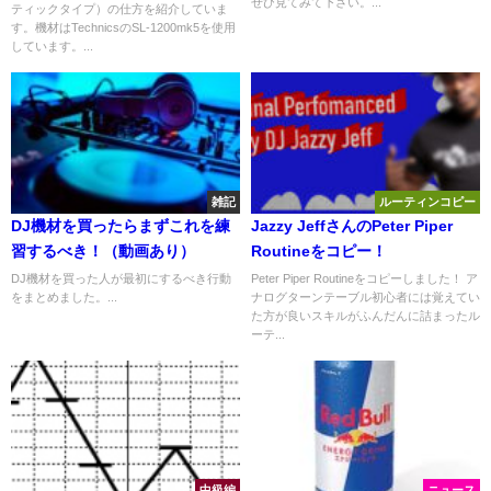
ぜひ見てみて下さい。...
ティックタイプ）の仕方を紹介していま
す。機材はTechnicsのSL-1200mk5を使用
しています。...
雑記
ルーティンコピー
DJ機材を買ったらまずこれを練
Jazzy JeffさんのPeter Piper
習するべき！（動画あり）
Routineをコピー！
DJ機材を買った人が最初にするべき行動
Peter Piper Routineをコピーしました！ ア
をまとめました。...
ナログターンテーブル初心者には覚えてい
た方が良いスキルがふんだんに詰まったル
ーテ...
中級編
ニュース