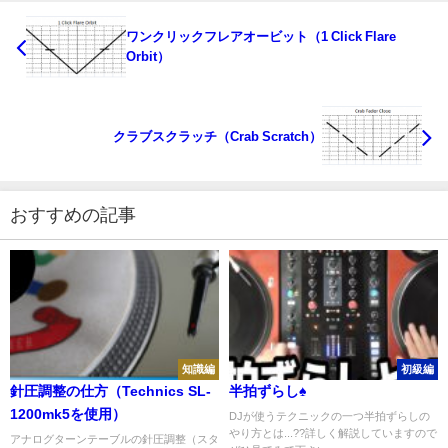
ワンクリックフレアオービット（1 Click Flare
Orbit）
クラブスクラッチ（Crab Scratch）
おすすめの記事
知識編
初級編
針圧調整の仕方（Technics SL-
半拍ずらし♠️
1200mk5を使用）
DJが使うテクニックの一つ半拍ずらしの
やり方とは...??詳しく解説していますので
アナログターンテーブルの針圧調整（スタ