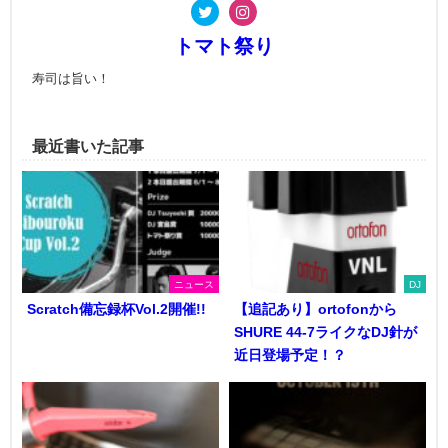
トマト祭り
寿司は旨い！
最近書いた記事
ニュース
DJ
Scratch備忘録杯Vol.2開催!!
【追記あり】ortofonから
SHURE 44-7ライクなDJ針が
近日登場予定！？