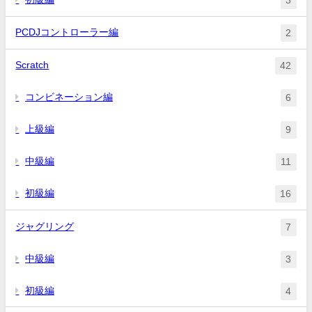
3
PCDJコントローラー編
2
Scratch
42
コンビネーション編
6
上級編
9
中級編
11
初級編
16
ジャグリング
7
中級編
3
初級編
4