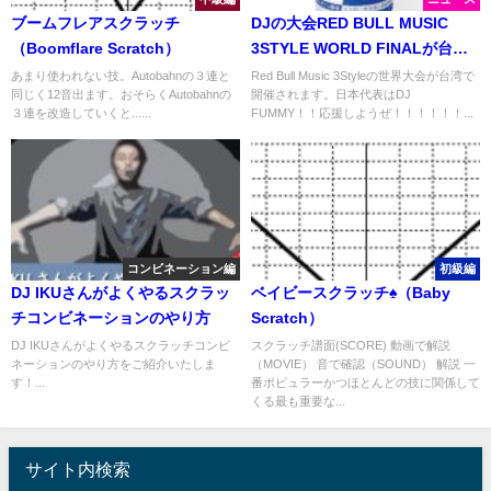
ブームフレアスクラッチ
DJの大会RED BULL MUSIC
（Boomflare Scratch）
3STYLE WORLD FINALが台湾
で開催！
あまり使われない技。Autobahnの３連と
Red Bull Music 3Styleの世界大会が台湾で
同じく12音出ます。おそらくAutobahnの
開催されます。日本代表はDJ
３連を改造していくと......
FUMMY！！応援しようぜ！！！！！！...
コンビネーション編
初級編
DJ IKUさんがよくやるスクラッ
ベイビースクラッチ♠（Baby
チコンビネーションのやり方
Scratch）
DJ IKUさんがよくやるスクラッチコンビ
スクラッチ譜面(SCORE) 動画で解説
ネーションのやり方をご紹介いたしま
（MOVIE） 音で確認（SOUND） 解説 一
す！...
番ポピュラーかつほとんどの技に関係して
くる最も重要な...
サイト内検索