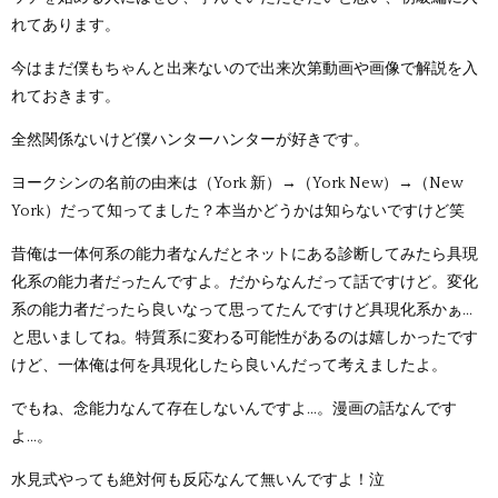
れてあります。
今はまだ僕もちゃんと出来ないので出来次第動画や画像で解説を入
れておきます。
全然関係ないけど僕ハンターハンターが好きです。
ヨークシンの名前の由来は（York 新）→（York New）→（New
York）だって知ってました？本当かどうかは知らないですけど笑
昔俺は一体何系の能力者なんだとネットにある診断してみたら具現
化系の能力者だったんですよ。だからなんだって話ですけど。変化
系の能力者だったら良いなって思ってたんですけど具現化系かぁ...
と思いましてね。特質系に変わる可能性があるのは嬉しかったです
けど、一体俺は何を具現化したら良いんだって考えましたよ。
でもね、念能力なんて存在しないんですよ...。漫画の話なんです
よ...。
水見式やっても絶対何も反応なんて無いんですよ！泣