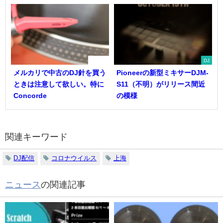
DJ機器
DJ
メルカリで中古のDJ針を買う
Pioneerの新型ミキサーDJM-
ときは注意して欲しい。特に
S11（不明）がリリース間近
Concorde
の模様
関連キーワード
DJ配信
コロナウイルス
上海
ニュース
の関連記事