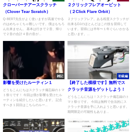
クローバーテアースクラッチ
２クリックフレアオービット
（Clover Tear Scratch）
（２Click Flare Orbit）
Q-BERT先生がよく使いますが高速でやる
２クリックフレア。ある程度スクラッチが
のはめちゃくちゃ難しいです。僕はもちろ
出来るDJのほとんどはこの技を習得して
ん出来ません。 基本は行きで２音、帰り
います。習得には半年〜１年ぐらいかかる
で２音の合計４音の音が...
と思います。...
雑記
初級編
影響を受けたルーティン１
【終了した模様です】無料でス
クラッチ音源をゲットしよう！
どうもこんにちはスクラッチ備忘録のトマ
ト祭りです！ 今回は僕が影響を受けたル
どうもこんにちは！スクラッチ備忘録のト
ーティンを紹介したいと思います。 記念
マト祭りです。 今回は無料で合法的にス
すべき１回目はこちらのルー...
クラッチ音源を手に入れようと思います。
期間限定の可能性もありま...