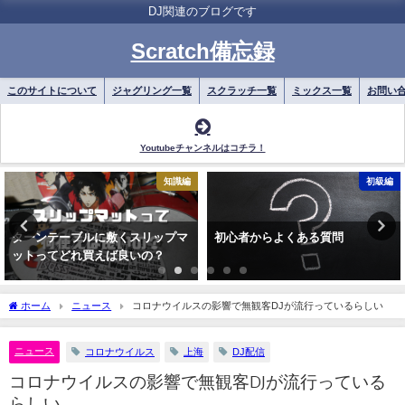
DJ関連のブログです
Scratch備忘録
このサイトについて
ジャグリング一覧
スクラッチ一覧
ミックス一覧
お問い
Youtubeチャンネルはコチラ！
知識編
初級編
ターンテーブルに敷くスリップマ
初心者からよくある質問
ットってどれ買えば良いの？
ホーム
ニュース
コロナウイルスの影響で無観客DJが流行っているらしい
ニュース
コロナウイルス
上海
DJ配信
コロナウイルスの影響で無観客DJが流行っている
らしい