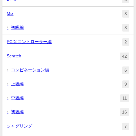
Mix
3
初級編
3
PCDJコントローラー編
2
Scratch
42
コンビネーション編
6
上級編
9
中級編
11
初級編
16
ジャグリング
7