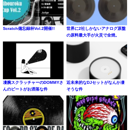
Scratch備忘録杯Vol.2開催!!
世界に2社しかないアナログ原盤
の原料最大手が火災で全焼。
凄腕スクラッチャーのDOMMYさ
近未来的なDJセットがなんか凄
んのビートがお洒落な件
そうな件