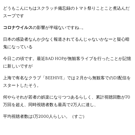
どうもこんにちはスクラッチ備忘録のトマト祭りことこと煮込んだ
スープです
コロナウイルス
の影響が半端ないですね...。
日本の感染者なんか少なく報道されてるんじゃないかなーと疑心暗
鬼になっている
今日この頃です。最近BAD HOPが無観客ライブを行ったことが記憶
に新しいですが
上海で有名なクラブ「
BEEHIVE」では２月から無観客でのDJ配信を
スタートしたそう。
何やらそれが若者の娯楽になりつつあるらしく、
累計視聴回数が70
万回を超え、
同時視聴者数も最高で2万人に達し、
平均視聴者数は1万2000人らしい。（すご）