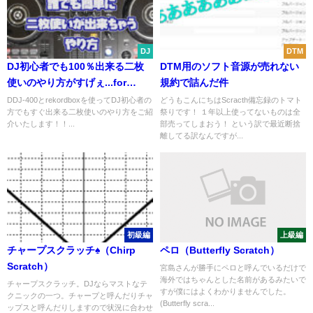
DJ
DTM
DJ初心者でも100％出来る二枚
DTM用のソフト音源が売れない
使いのやり方がすげぇ...for
規約で詰んだ件
PCDJ
DDJ-400とrekordboxを使ってDJ初心者の
どうもこんにちはScracth備忘録のトマト
方でもすぐ出来る二枚使いのやり方をご紹
祭りです！ １年以上使ってないものは全
介いたします！！...
部売ってしまおう！ という訳で最近断捨
離してる訳なんですが...
初級編
上級編
チャープスクラッチ♠（Chirp
ペロ（Butterfly Scratch）
Scratch）
宮島さんが勝手にペロと呼んでいるだけで
海外ではちゃんとした名前があるみたいで
チャープスクラッチ。DJならマストなテ
すが僕にはよくわかりませんでした。
クニックの一つ。チャープと呼んだりチャ
(Butterfly scra...
ップスと呼んだりしますので状況に合わせ