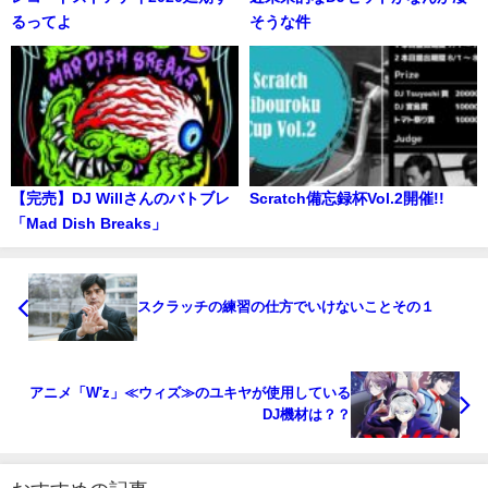
るってよ
そうな件
【完売】DJ Willさんのバトブレ
Scratch備忘録杯Vol.2開催!!
「Mad Dish Breaks」
スクラッチの練習の仕方でいけないことその１
アニメ「W'z」≪ウィズ≫のユキヤが使用している
DJ機材は？？