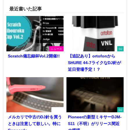
最近書いた記事
ニュース
DJ
Scratch備忘録杯Vol.2開催!!
【追記あり】ortofonから
SHURE 44-7ライクなDJ針が
近日登場予定！？
DJ機器
DJ
メルカリで中古のDJ針を買う
Pioneerの新型ミキサーDJM-
ときは注意して欲しい。特に
S11（不明）がリリース間近