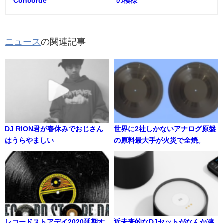
Concorde
の模様
ニュース
の関連記事
DJ RION君が春休みでおじさん
世界に2社しかないアナログ原盤
はうらやましい
の原料最大手が火災で全焼。
レコードストアデイ2020延期す
近未来的なDJセットがなんか凄