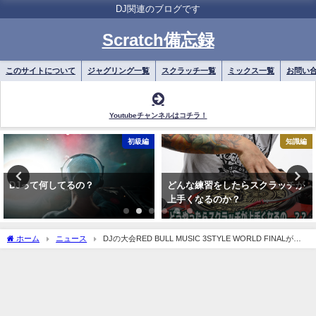
DJ関連のブログです
Scratch備忘録
このサイトについて
ジャグリング一覧
スクラッチ一覧
ミックス一覧
お問い
Youtubeチャンネルはコチラ！
初級編
知識編
DJって何してるの？
どんな練習をしたらスクラッチが
上手くなるのか？
ホーム
ニュース
DJの大会RED BULL MUSIC 3STYLE WORLD FINALが台
湾で開催！