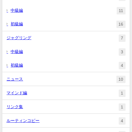
中級編
11
初級編
16
ジャグリング
7
中級編
3
初級編
4
ニュース
10
マインド編
1
リンク集
1
ルーティンコピー
4