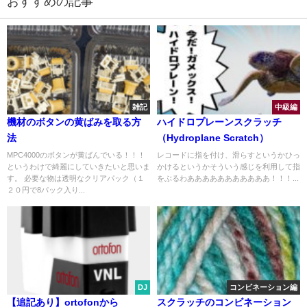
おすすめの記事
雑記
中級編
機材のボタンの黄ばみを取る方
ハイドロプレーンスクラッチ
法
（Hydroplane Scratch）
MPC4000のボタンが黄ばんでいる！！！
レコードに指を付け、滑らすというかひっ
というわけで綺麗にしていきたいと思いま
かけるというかそういう感じを利用して指
す。 必要な物は透明なクリアパック（１
をぶるわあああああああああああ！！！...
２０円で8パック入り...
DJ
コンビネーション編
【追記あり】ortofonから
スクラッチのコンビネーション