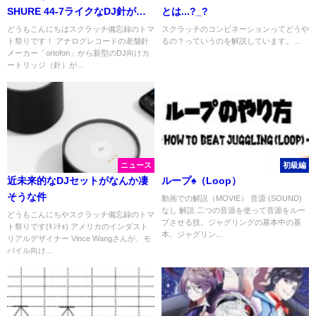
SHURE 44-7ライクなDJ針が近
とは...?_?
日登場予定！？
どうもこんにちはスクラッチ備忘録のトマ
スクラッチのコンビネーションってどうや
ト祭りです！ アナログレコードの老舗針
るの？っていうのを解説しています。...
メーカー「ortofon」から新型のDJ向けカ
ートリッジ（針）が...
ニュース
初級編
近未来的なDJセットがなんか凄
ループ♠️（Loop）
そうな件
動画での解説（MOVIE） 音源 (SOUND)
なし 解説 二つの音源を使って音源をルー
どうもこんにちやスクラッチ備忘録のトマ
プさせる技。ジャグリングの基本中の基
ト祭りです(ｷﾝﾁｮ) アメリカのインダスト
本。ジャグリン...
リアルデザイナー Vince Wangさんが、モ
バイル向け...