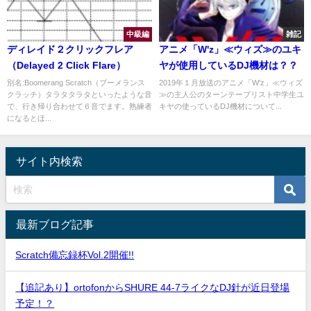
中級編
雑記
ディレイド２クリックフレア
アニメ「W'z」≪ウィズ≫のユキ
（Delayed 2 Click Flare）
ヤが使用しているDJ機材は？？
別名:Boomerang Scratch（ブーメランス
2019年１月放送のアニメ「W'z」≪ウィズ
クラッチ）タラタタラタといったような音
≫の主人公のターンテーブリスト中学生ユ
で、行き帰り合わせて６音でます。熟練者
キヤの使っているDJ機材について...
になるとほ...
サイト内検索
最新ブログ記事
Scratch備忘録杯Vol.2開催!!
【追記あり】ortofonからSHURE 44-7ライクなDJ針が近日登場
予定！？