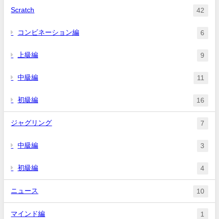
Scratch
42
コンビネーション編
6
上級編
9
中級編
11
初級編
16
ジャグリング
7
中級編
3
初級編
4
ニュース
10
マインド編
1