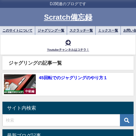
DJ関連のブログです
Scratch備忘録
このサイトについて
ジャグリング一覧
スクラッチ一覧
ミックス一覧
お問い
Youtubeチャンネルはコチラ！
ジャグリングの記事一覧
45回転でのジャグリングのやり方１
中級編
サイト内検索
最新ブログ記事