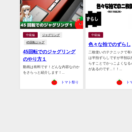
中級編
ジャグリング
中級編
45回転ジャグ
色々な拍でのずらし
45回転でのジャグリング
二枚使いのテクニックで有
は半拍ずらしですが半拍以
のやり方１
らすことでかっこよくなる
動画は有料です！どんな内容なのか
があるのです...！！...
をさらっと紹介します！...
トマト祭り
ト