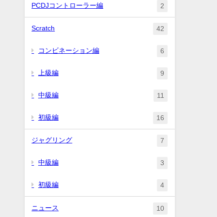
PCDJコントローラー編
2
Scratch
42
コンビネーション編
6
上級編
9
中級編
11
初級編
16
ジャグリング
7
中級編
3
初級編
4
ニュース
10