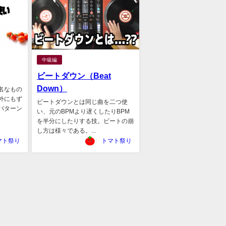
中級編
ビートダウン（Beat
Down）
名なもの
外にもず
ビートダウンとは同じ曲を二つ使
パターン
い、元のBPMより遅くしたりBPM
を半分にしたりする技。ビートの崩
し方は様々である。...
マト祭り
トマト祭り