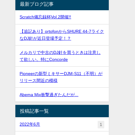
最新ブログ記事
Scratch備忘録杯Vol.2開催!!
【追記あり】ortofonからSHURE 44-7ライク
なDJ針が近日登場予定！？
メルカリで中古のDJ針を買うときは注意し
て欲しい。特にConcorde
Pioneerの新型ミキサーDJM-S11（不明）が
リリース間近の模様
Abema Mix衝撃過ぎたんだが...
投稿記事一覧
2022年6月
1