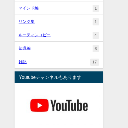
マインド編
1
リンク集
1
ルーティンコピー
4
知識編
6
雑記
17
Youtubeチャンネルもあります